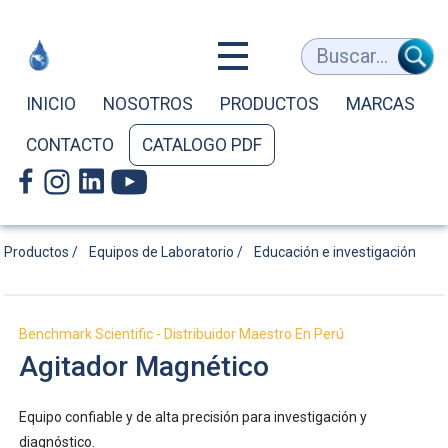
Agitador
Buscar...
Magnético
INICIO
NOSOTROS
PRODUCTOS
MARCAS
CONTACTO
CATALOGO PDF
|
Benchmark
Productos /
Equipos de Laboratorio /
Educación e investigación
Scientific
Benchmark Scientific - Distribuidor Maestro En Perú
Agitador Magnético
-
Equipo confiable y de alta precisión para investigación y
diagnóstico.