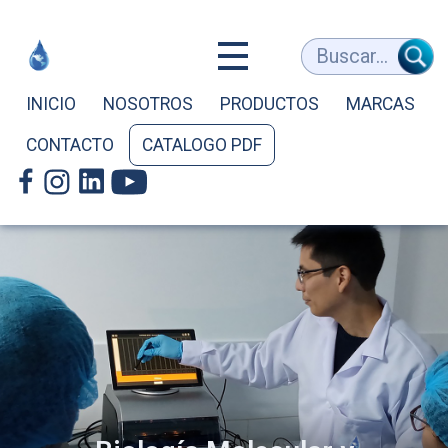
Equipos
Buscar...
Médicos
INICIO
NOSOTROS
PRODUCTOS
MARCAS
CONTACTO
CATALOGO PDF
y
de
Laboratorio
-