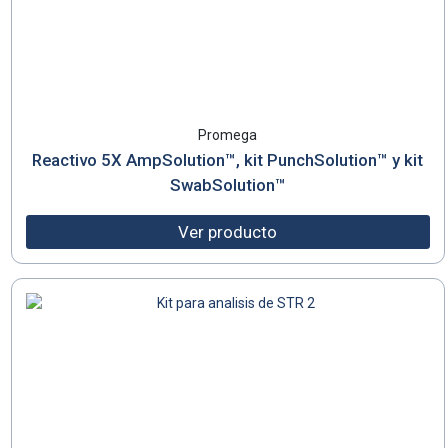
Promega
Reactivo 5X AmpSolution™, kit PunchSolution™ y kit
SwabSolution™
Ver producto