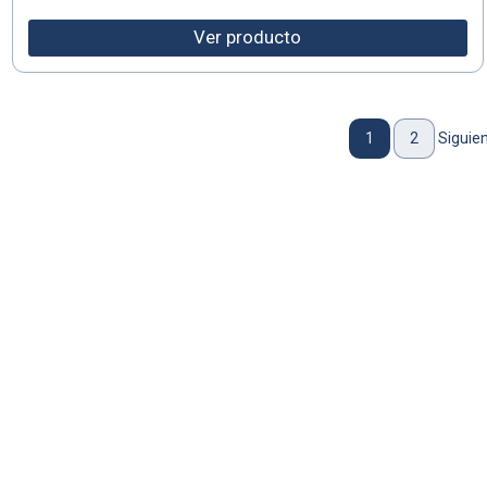
Ver producto
1
2
Siguien