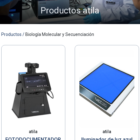
Productos
atila
MASED
Productos /
Biología Molecular y Secuenciación
atila
atila
FOTODOCUMENTADOR
Iluminador de luz azul