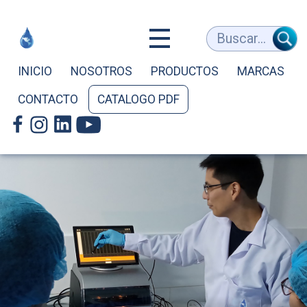
Equipos
Buscar...
Médicos
INICIO
NOSOTROS
PRODUCTOS
MARCAS
CONTACTO
CATALOGO PDF
y
de
Laboratorio
-