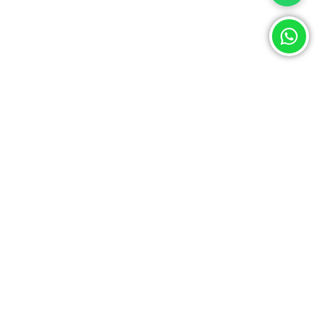
Llevando
ciencia
y
tecnología
a tus manos