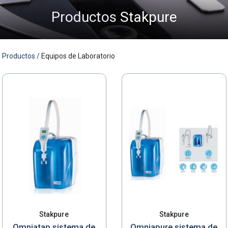
Productos
Stakpure
MASED
Productos /
Equipos de Laboratorio
Stakpure
Stakpure
Omniatap sistema de
Omniapure sistema de