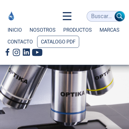
Equipos
Buscar...
Médicos
INICIO
NOSOTROS
PRODUCTOS
MARCAS
CONTACTO
CATALOGO PDF
y
de
Laboratorio
-