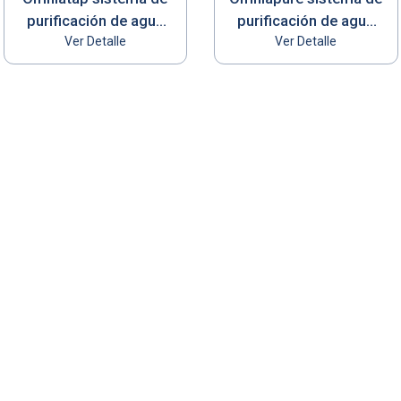
purificación de agua
purificación de agua
(produce agua tipo I y
Ver Detalle
(produce agua tipo I)
Ver Detalle
II)