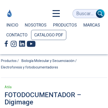
FOTODOCUM
Buscar...
–
INICIO
NOSOTROS
PRODUCTOS
MARCAS
CONTACTO
CATALOGO PDF
Digimage
|
Productos /
Biología Molecular y Secuenciación /
Electroforesis y fotodocumentadores
atila
Atila
FOTODOCUMENTADOR –
Digimage