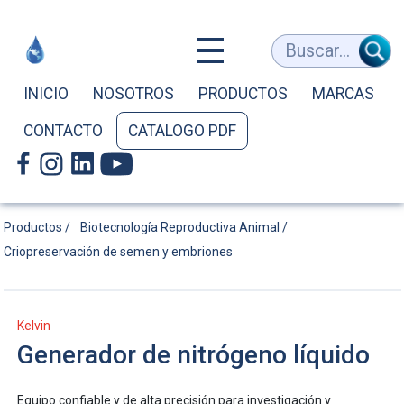
Generador
Buscar...
de
INICIO
NOSOTROS
PRODUCTOS
MARCAS
CONTACTO
CATALOGO PDF
nitrógeno
líquido
Productos /
Biotecnología Reproductiva Animal /
Criopreservación de semen y embriones
|
Kelvin
Generador de nitrógeno líquido
Kelvin
Equipo confiable y de alta precisión para investigación y