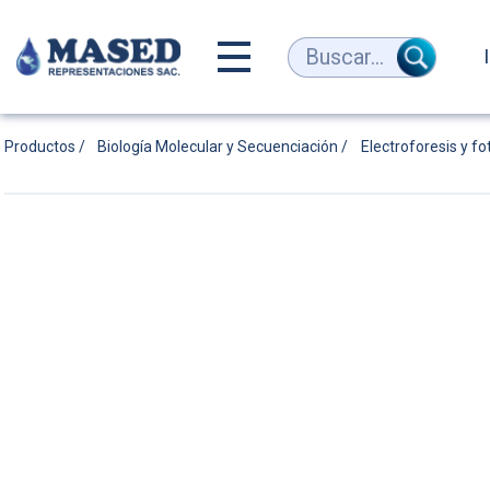
Iluminador
Buscar...
de
Productos /
Biología Molecular y Secuenciación /
Electroforesis y 
luz
azul
|
atila