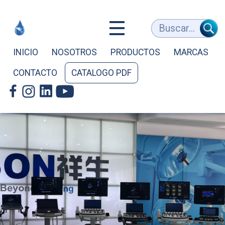
Equipos
Buscar...
Médicos
INICIO
NOSOTROS
PRODUCTOS
MARCAS
CONTACTO
CATALOGO PDF
y
de
Laboratorio
-