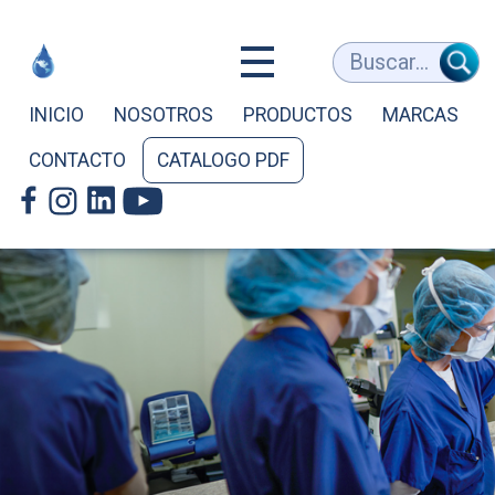
Equipos
Buscar...
Médicos
INICIO
NOSOTROS
PRODUCTOS
MARCAS
CONTACTO
CATALOGO PDF
y
de
Laboratorio
-