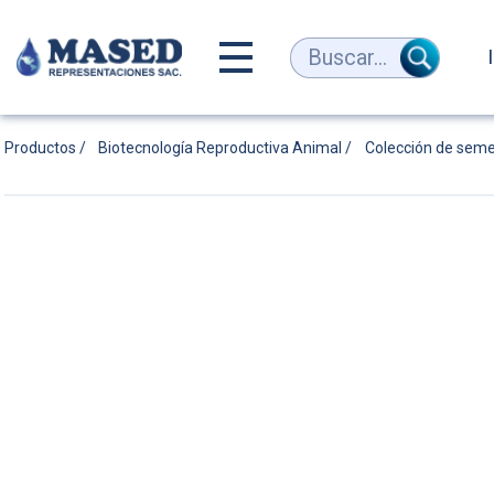
Vagina
Buscar...
artificial
Productos /
Biotecnología Reproductiva Animal /
Colección de sem
para
cabras
y
ovejas