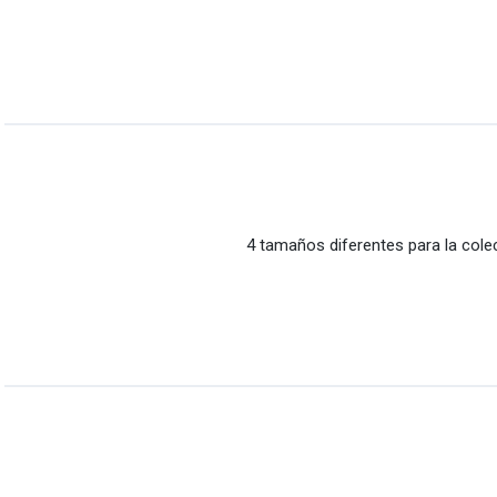
|
Minitube
4 tamaños diferentes para la col