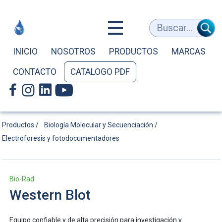
Western
Buscar...
Blot
INICIO
NOSOTROS
PRODUCTOS
MARCAS
CONTACTO
CATALOGO PDF
|
Bio-
Productos /
Biología Molecular y Secuenciación /
Electroforesis y fotodocumentadores
Rad
Bio-Rad
Western Blot
Equipo confiable y de alta precisión para investigación y