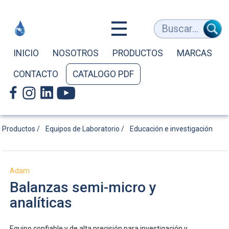
Balanzas
Buscar...
semi-
INICIO
NOSOTROS
PRODUCTOS
MARCAS
CONTACTO
CATALOGO PDF
micro
y
Productos /
Equipos de Laboratorio /
Educación e investigación
analíticas
Adam
Balanzas semi-micro y
analíticas
|
Equipo confiable y de alta precisión para investigación y